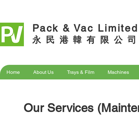
Pack & Vac Limited
永 民 港 韓 有 限 公 司
Home
About Us
Trays & Film
Machines
Our Services (Mainten