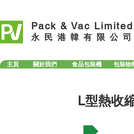
Pack & Vac Limited
永 民 港 韓 有 限 公 司
主頁
關於我們
食品包裝機
包裝物
L型熱收
自動式