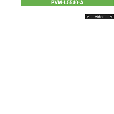
PVM-L5540-A
Video
自動式
電壓 : AC 220V 50 Hz
功率 : 4.5 KW
產能 : 每小時高達1000包
最大封口尺寸 : 550 x 400 mm
最大包裝尺寸：長+高 < 450 mm
寬+高 < 330 mm
高 < 150 mm
機身尺寸 : 1985(L) x 690(W) x 1065(H) mm
重量：140 kg
12個月保修期